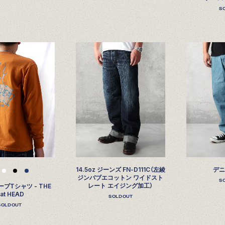
S
14.5oz ジーンズ FN-D111C（左綾
デ
ジンバブエコットン ワイドスト
S
レート エイジング加工）
ブTシャツ - THE
lat HEAD
SOLDOUT
SOLDOUT