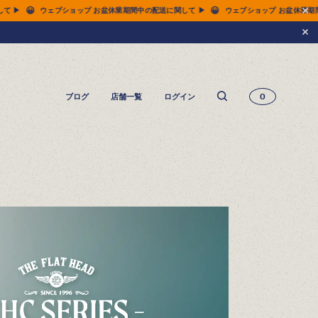
😀
😀
して ▶
ウェブショップ お盆休業期間中の配送に関して ▶
ウェブショップ お盆休業
ブログ
店舗一覧
ログイン
0
14.5oz ジーンズ FN-3005（レギュラーストレート）
14.5oz ジーンズ FN-D109（左綾ジンバブエコットン タイトテーパード）
14.5oz デニムジャケット - 50s モデル -