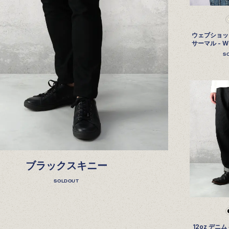
ウェブショッ
サーマル - WS
S
ブラックスキニー
SOLDOUT
12oz デニ