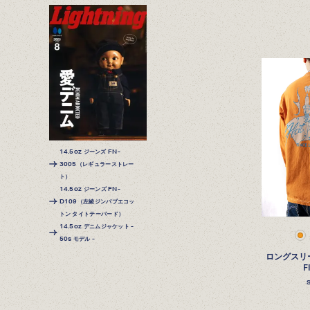
14.5oz ジーンズ FN-
3005（レギュラーストレー
ト）
14.5oz ジーンズ FN-
D109（左綾ジンバブエコッ
トン タイトテーパード）
14.5oz デニムジャケット -
50s モデル -
ロングスリー
F