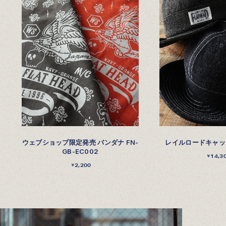
ウェブショップ限定発売 バンダナ FN-
レイルロードキャップ
GB-EC002
14,3
￥
2,200
￥