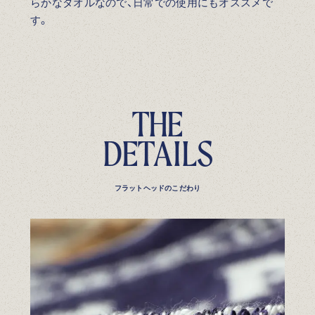
らかなタオルなので、日常での使用にもオススメで
す。
T
H
E
D
E
T
A
I
L
S
フラットヘッドのこだわり