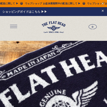
😀
ブショップ お盆休業期間中の配送に関して ▶
ウェブショップ お盆休業期間中の配送に関して
ショッピングガイドはこちら ▶▶
0
ジーンズ
Tシャツ
レザーウェア
新作アイテム
トップス
すべてのトップス
シャツ
スウェット
サーマル
アウター
パンツ
フットウェア
財布 & 革小物
シルバージュエリー
グッズ
MIWA KOMATSU
ウェブ限定
アーカイブ
レザーウェア
14.5oz ジーンズ FN-3005（レギュラーストレート）
14.5oz ジーンズ FN-D109（左綾ジンバブエコットン タイトテーパード）
14.5oz デニムジャケット - 50s モデル -
新作アイテム
トップス
シャツ
スウェット
サーマル
アウター
ジャケット
コート
ベスト
パンツ
フットウェア
財布 & 革小物
財布・カードケース
ベルト
アクセサリー
シルバージュエリー
グッズ
HARDBIRD
MIWA KOMATSU
ウェブ限定
アーカイブ
Tシャツ（arc）
レザーウェア（arc）
トップス（arc）
アウター（arc）
パンツ（arc）
財布 & 革小物（arc）
グッズ（arc）
すべてのアイテム