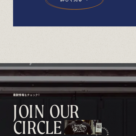
最新情報をチェック！
J
O
I
N
O
U
R
C
I
R
C
L
E