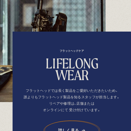
フラットヘッドケア
L
I
F
E
L
O
N
G
W
E
A
R
フラットヘッドでは長く製品を
ご愛好いただきたいため、
誰よりもフラットヘッド製品を
知るスタッフが担当します。
リペアや修理は、店舗または
オンラインにて
受け付けています。
詳しく見る