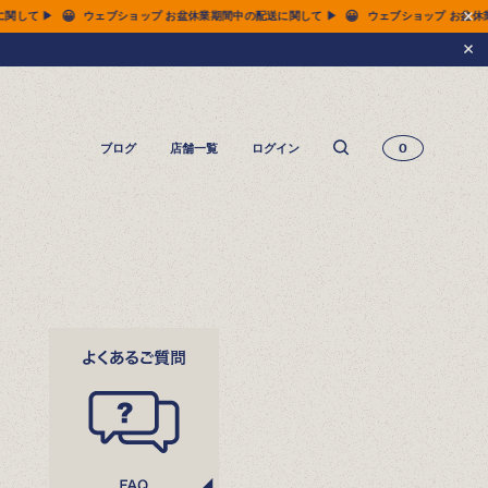
😀
😀
 お盆休業期間中の配送に関して ▶
ウェブショップ お盆休業期間中の配送に関して ▶
ブログ
店舗一覧
ログイン
0
14.5oz ジーンズ FN-3005（レギュラーストレート）
14.5oz ジーンズ FN-D109（左綾ジンバブエコットン タイトテーパード）
14.5oz デニムジャケット - 50s モデル -