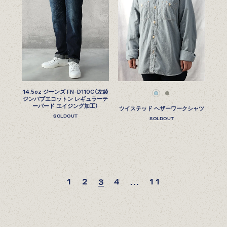
14.5oz ジーンズ FN-D110C（左綾
ジンバブエコットン レギュラーテ
ーパード エイジング加工）
ツイステッド ヘザーワークシャツ
SOLDOUT
SOLDOUT
1
2
4
11
3
…