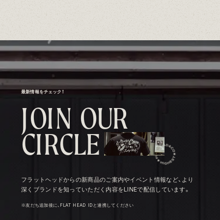
最新情報をチェック！
J
O
I
N
O
U
R
C
I
R
C
L
E
フラットヘッドからの新商品のご案内やイベント情報など、より
深くブランドを知っていただく内容をLINEで配信しています。
※友だち追加後に、FLAT HEAD IDと連携してください