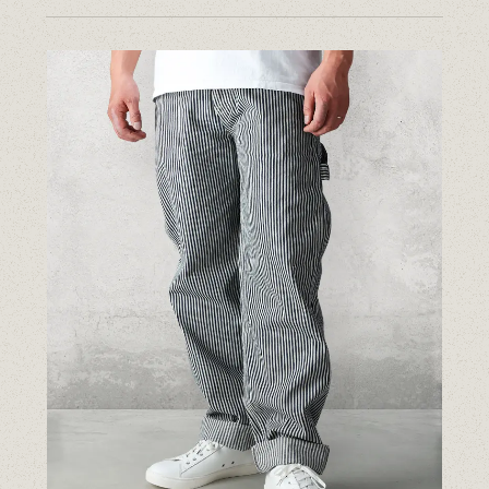
14.5oz ジーンズ FN-3005（レギュラーストレート）
14.5oz ジーンズ FN-D109（左綾ジンバブエコットン タイトテーパード）
14.5oz デニムジャケット - 50s モデル -