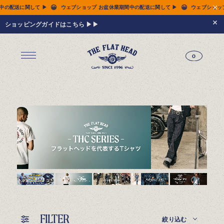
😀
😀
業期間中の配送に関して ▶
ウェブショップ お盆休業期間中の配送に関して ▶
ウェブシ
ショッピングガイドはこちら ▶▶
0
ジーンズ
Tシャツ
レザーウェア
新作アイテム
トップス
すべてのトップス
シャツ
スウェット
サーマル
アウター
パンツ
フットウェア
財布 & 革小物
シルバージュエリー
グッズ
MIWA KOMATSU
ウェブ限定
アーカイブ
レザーウェア
14.5oz ジーンズ FN-3005（レギュラーストレート）
14.5oz ジーンズ FN-D109（左綾ジンバブエコットン タイトテーパード）
14.5oz デニムジャケット - 50s モデル -
新作アイテム
トップス
シャツ
スウェット
サーマル
アウター
ジャケット
コート
ベスト
パンツ
フットウェア
財布 & 革小物
財布・カードケース
ベルト
アクセサリー
シルバージュエリー
グッズ
HARDBIRD
MIWA KOMATSU
ウェブ限定
アーカイブ
Tシャツ（arc）
レザーウェア（arc）
トップス（arc）
アウター（arc）
パンツ（arc）
財布 & 革小物（arc）
グッズ（arc）
すべてのアイテム
FILTER
絞り込む