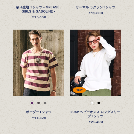
吊り生地 Tシャツ - GREASE ,
サーマル ラグランTシャツ
GIRLS & GASOLINE -
19,800
￥
15,400
￥
NEW
ボーダーTシャツ
20oz ヘビーオンス ロングスリー
ブTシャツ
15,400
￥
26,400
￥