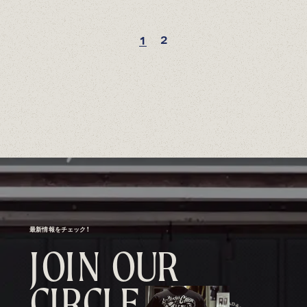
2
1
最新情報をチェック！
J
O
I
N
O
U
R
C
I
R
C
L
E