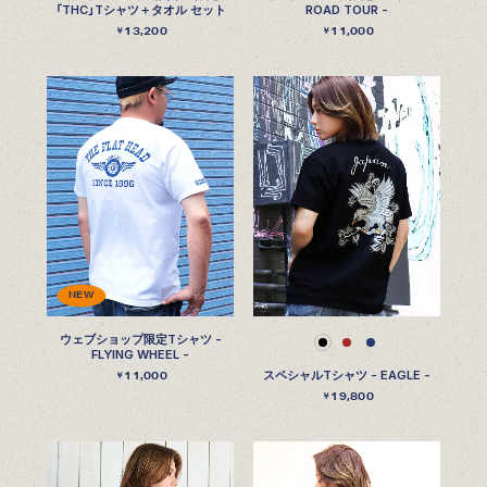
「THC」Tシャツ＋タオル セット
ROAD TOUR -
13,200
11,000
￥
￥
NEW
ウェブショップ限定Tシャツ -
FLYING WHEEL -
11,000
スペシャルTシャツ - EAGLE -
￥
19,800
￥