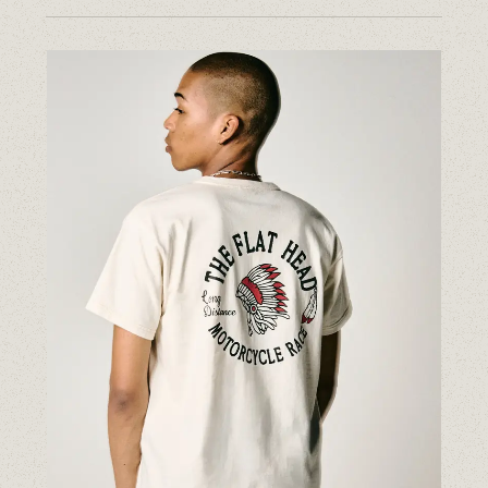
14.5oz ジーンズ FN-3005（レギュラーストレート）
14.5oz ジーンズ FN-D109（左綾ジンバブエコットン タイトテーパード）
14.5oz デニムジャケット - 50s モデル -