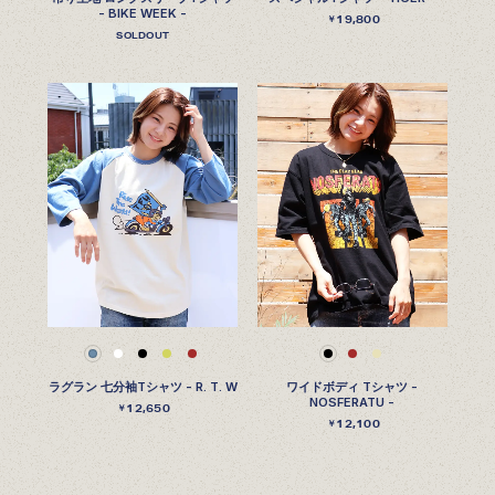
- BIKE WEEK -
19,800
￥
SOLDOUT
ラグラン 七分袖Tシャツ - R. T. W
ワイドボディ Tシャツ -
NOSFERATU -
12,650
￥
12,100
￥