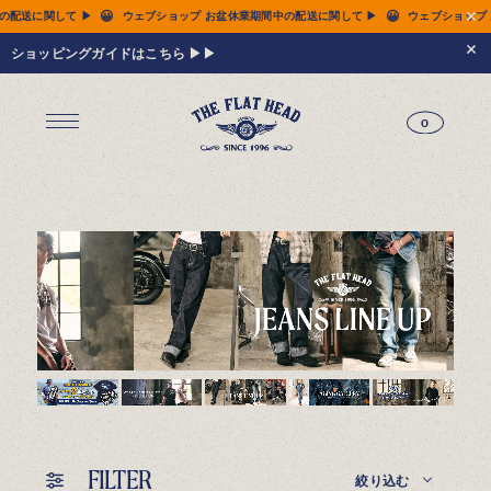
😀
😀
休業期間中の配送に関して ▶
ウェブショップ お盆休業期間中の配送に関して ▶
ウェブ
ショッピングガイドはこちら ▶▶
0
ジーンズ
Tシャツ
レザーウェア
新作アイテム
トップス
すべてのトップス
シャツ
スウェット
サーマル
アウター
パンツ
フットウェア
財布 & 革小物
シルバージュエリー
グッズ
MIWA KOMATSU
ウェブ限定
アーカイブ
レザーウェア
14.5oz ジーンズ FN-3005（レギュラーストレート）
14.5oz ジーンズ FN-D109（左綾ジンバブエコットン タイトテーパード）
14.5oz デニムジャケット - 50s モデル -
新作アイテム
トップス
シャツ
スウェット
サーマル
アウター
ジャケット
コート
ベスト
パンツ
フットウェア
財布 & 革小物
財布・カードケース
ベルト
アクセサリー
シルバージュエリー
グッズ
HARDBIRD
MIWA KOMATSU
ウェブ限定
アーカイブ
Tシャツ（arc）
レザーウェア（arc）
トップス（arc）
アウター（arc）
パンツ（arc）
財布 & 革小物（arc）
グッズ（arc）
すべてのアイテム
FILTER
絞り込む