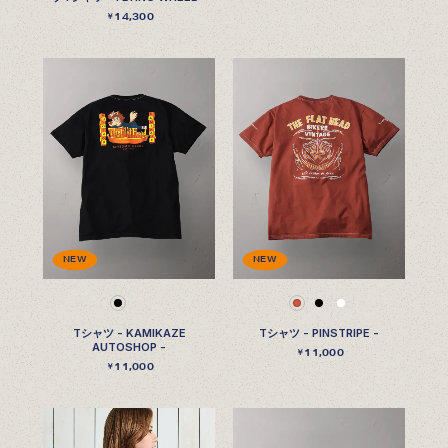
14,300
￥
NEW
NEW
Tシャツ - KAMIKAZE
Tシャツ - PINSTRIPE -
AUTOSHOP -
11,000
￥
11,000
￥