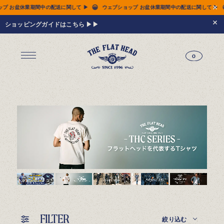
😀
😀
の配送に関して ▶
ウェブショップ お盆休業期間中の配送に関して ▶
ウェブショップ 
ショッピングガイドはこちら ▶▶
0
ジーンズ
Tシャツ
レザーウェア
新作アイテム
トップス
すべてのトップス
シャツ
スウェット
サーマル
アウター
パンツ
フットウェア
財布 & 革小物
シルバージュエリー
グッズ
MIWA KOMATSU
ウェブ限定
アーカイブ
レザーウェア
14.5oz ジーンズ FN-3005（レギュラーストレート）
14.5oz ジーンズ FN-D109（左綾ジンバブエコットン タイトテーパード）
14.5oz デニムジャケット - 50s モデル -
新作アイテム
トップス
シャツ
スウェット
サーマル
アウター
ジャケット
コート
ベスト
パンツ
フットウェア
財布 & 革小物
財布・カードケース
ベルト
アクセサリー
シルバージュエリー
グッズ
HARDBIRD
MIWA KOMATSU
ウェブ限定
アーカイブ
Tシャツ（arc）
レザーウェア（arc）
トップス（arc）
アウター（arc）
パンツ（arc）
財布 & 革小物（arc）
グッズ（arc）
すべてのアイテム
FILTER
絞り込む