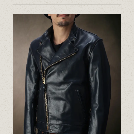
14.5oz ジーンズ FN-3005（レギュラーストレート）
14.5oz ジーンズ FN-D109（左綾ジンバブエコットン タイトテーパード）
14.5oz デニムジャケット - 50s モデル -