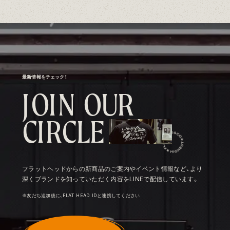
最新情報をチェック！
J
O
I
N
O
U
R
C
I
R
C
L
E
フラットヘッドからの新商品のご案内やイベント情報など、より
深くブランドを知っていただく内容をLINEで配信しています。
※友だち追加後に、FLAT HEAD IDと連携してください