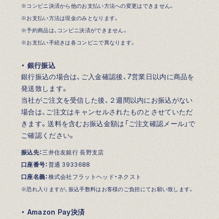
※コンビニ決済から他のお支払い方法への変更はできません。
※お支払い方法は現金のみとなります。
※予約商品は、コンビニ決済ができません。
※お支払い手続きは各コンビニで異なります。
・ 銀行振込
銀行振込の場合は、ご入金確認後、7営業日以内に商品を
発送致します。
当社がご注文を受信した後、２週間以内にお振込がない
場合は、ご注文はキャンセルされたものとさせていただ
きます。送料を含むお振込金額は「ご注文確認メール」で
ご確認ください。
振込先：
三井住友銀行 長野支店
口座番号：
普通 3933688
口座名義：
株式会社フラットヘッド・ネクスト
※恐れ入りますが、振込手数料はお客様のご負担にてお願い致します。
・ Amazon Pay決済