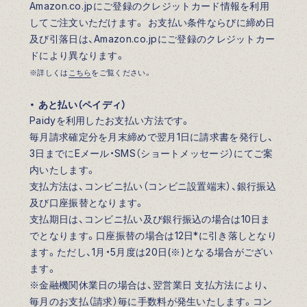
Amazon.co.jpにご登録のクレジットカード情報を利用
してご注文いただけます。 お支払い条件ならびに締め日
及び引落日は、Amazon.co.jpにご登録のクレジットカー
ドにより異なります。
※詳しくは
こちら
をご覧ください。
・ あと払い（ペイディ）
Paidyを利用したお支払い方法です。
毎月請求確定分を月末締めで翌月1日に請求書を発行し、
3日までにEメール・SMS（ショートメッセージ）にてご案
内いたします。
支払方法は、コンビニ払い（コンビニ設置端末）、銀行振込
及び口座振替となります。
支払期日は、コンビニ払い及び銀行振込の場合は10日ま
でとなります。口座振替の場合は12日*に引き落しとなり
ます。ただし、1月・5月度は20日(※)となる場合がござい
ます。
※金融機関休業日の場合は、翌営業日 支払方法により、
毎月のお支払（請求）毎に手数料が発生いたします。コン