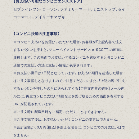
【お支払い可能なコンビニエンスストア】
セブンイレブン、ローソン、ファミリーマート、ミニストップ、セイ
コーマート、デイリーヤマザキ
【コンビニ決済の注意事項】
※コンビニ支払いをお選びいただいた場合、お客様が「上記内容で注文
する」ボタンを押すと、ソニーペイメントサービス e-SCOTT の画面に
遷移します。この画面でお支払いするコンビニを選択すると各コンビニ
店舗での支払い方法と支払い情報が表示されます。
※お支払い期日は7日間となっています。お支払い期日を超過した場合
はご注文取消しとなりますのでご注意ください。また、「上記内容で注文
する」ボタンを押したのちに送られてくる【ご注文内容の確認】メール内
ルには、再度コンビニ支払い情報などを受け取るための画面を表示する
URLが記載されています。
※ご注文時に配送日時をご指定いただくことはできません。
※ご注文完了後は、お支払いいただくコンビニの変更はできません。
※合計金額が30万円（税込）を超える場合は、コンビニでのお支払いはで
きません。