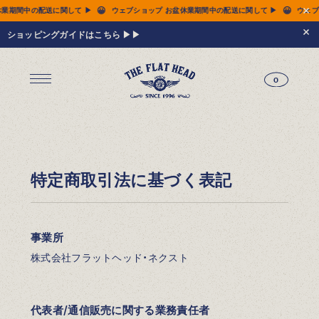
😀
😀
 ▶
ウェブショップ お盆休業期間中の配送に関して ▶
ウェブショップ お盆休業期間
ショッピングガイドはこちら ▶▶
0
ジーンズ
Tシャツ
レザーウェア
新作アイテム
トップス
すべてのトップス
シャツ
スウェット
サーマル
アウター
パンツ
フットウェア
財布 & 革小物
シルバージュエリー
グッズ
MIWA KOMATSU
ウェブ限定
アーカイブ
レザーウェア
14.5oz ジーンズ FN-3005（レギュラーストレート）
14.5oz ジーンズ FN-D109（左綾ジンバブエコットン タイトテーパード）
14.5oz デニムジャケット - 50s モデル -
新作アイテム
トップス
シャツ
スウェット
サーマル
アウター
ジャケット
コート
ベスト
パンツ
フットウェア
財布 & 革小物
財布・カードケース
ベルト
アクセサリー
シルバージュエリー
グッズ
HARDBIRD
MIWA KOMATSU
ウェブ限定
アーカイブ
Tシャツ（arc）
レザーウェア（arc）
トップス（arc）
アウター（arc）
パンツ（arc）
財布 & 革小物（arc）
グッズ（arc）
すべてのアイテム
特定商取引法に基づく表記
事業所
株式会社フラットヘッド・ネクスト
代表者/通信販売に関する業務責任者