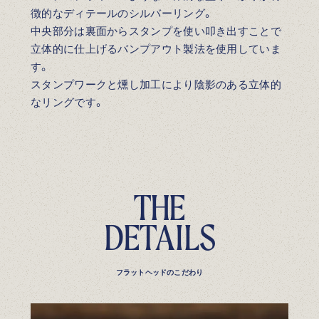
徴的なディテールのシルバーリング。
中央部分は裏面からスタンプを使い叩き出すことで
立体的に仕上げるバンプアウト製法を使用していま
す。
スタンプワークと燻し加工により陰影のある立体的
なリングです。
T
H
E
D
E
T
A
I
L
S
フラットヘッドのこだわり