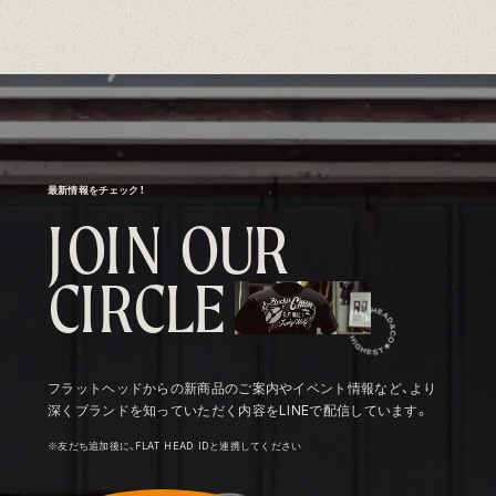
最新情報をチェック！
J
O
I
N
O
U
R
C
I
R
C
L
E
フラットヘッドからの新商品のご案内やイベント情報など、より
深くブランドを知っていただく内容をLINEで配信しています。
※友だち追加後に、FLAT HEAD IDと連携してください