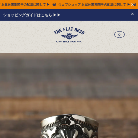
😀
😀
関して ▶
ウェブショップ お盆休業期間中の配送に関して ▶
ウェブショップ お盆休業
ショッピングガイドはこちら ▶▶
0
ジーンズ
Tシャツ
レザーウェア
新作アイテム
トップス
すべてのトップス
シャツ
スウェット
サーマル
アウター
パンツ
フットウェア
財布 & 革小物
シルバージュエリー
グッズ
MIWA KOMATSU
ウェブ限定
アーカイブ
レザーウェア
14.5oz ジーンズ FN-3005（レギュラーストレート）
14.5oz ジーンズ FN-D109（左綾ジンバブエコットン タイトテーパード）
14.5oz デニムジャケット - 50s モデル -
新作アイテム
トップス
シャツ
スウェット
サーマル
アウター
ジャケット
コート
ベスト
パンツ
フットウェア
財布 & 革小物
財布・カードケース
ベルト
アクセサリー
シルバージュエリー
グッズ
HARDBIRD
MIWA KOMATSU
ウェブ限定
アーカイブ
Tシャツ（arc）
レザーウェア（arc）
トップス（arc）
アウター（arc）
パンツ（arc）
財布 & 革小物（arc）
グッズ（arc）
すべてのアイテム