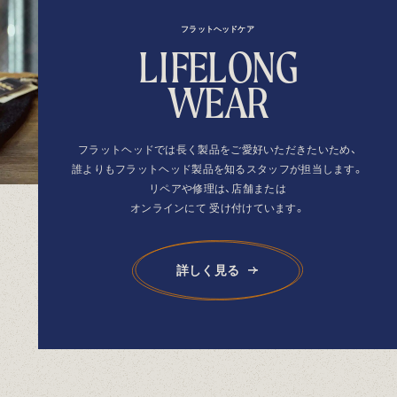
フラットヘッドケア
L
I
F
E
L
O
N
G
W
E
A
R
フラットヘッドでは長く製品を
ご愛好いただきたいため、
誰よりもフラットヘッド製品を
知るスタッフが担当します。
リペアや修理は、店舗または
オンラインにて
受け付けています。
詳しく見る