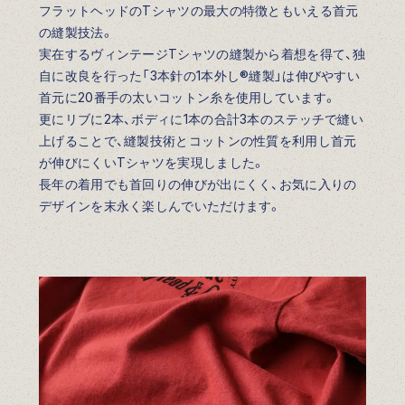
フラットヘッドのTシャツの最大の特徴ともいえる首元
の縫製技法。
実在するヴィンテージTシャツの縫製から着想を得て、独
自に改良を行った「3本針の1本外し®縫製」は伸びやすい
首元に20番手の太いコットン糸を使用しています。
更にリブに2本、ボディに1本の合計3本のステッチで縫い
上げることで、縫製技術とコットンの性質を利用し首元
が伸びにくいTシャツを実現しました。
長年の着用でも首回りの伸びが出にくく、お気に入りの
デザインを末永く楽しんでいただけます。