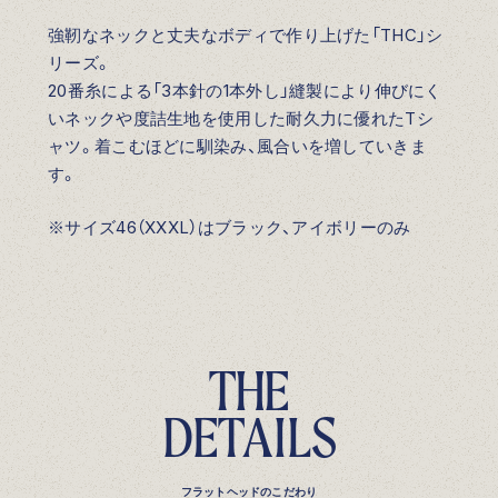
強靭なネックと丈夫なボディで作り上げた「THC」シ
リーズ。
20番糸による「3本針の1本外し」縫製により伸びにく
いネックや度詰生地を使用した耐久力に優れたTシ
ャツ。着こむほどに馴染み、風合いを増していきま
す。
※サイズ46（XXXL）はブラック、アイボリーのみ
T
H
E
D
E
T
A
I
L
S
フラットヘッドのこだわり