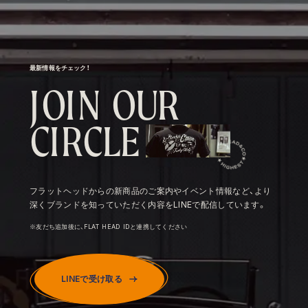
最新情報をチェック！
J
O
I
N
O
U
R
C
I
R
C
L
E
フラットヘッドからの新商品のご案内やイベント情報など、より
深くブランドを知っていただく内容をLINEで配信しています。
※友だち追加後に、FLAT HEAD IDと連携してください
LINEで受け取る