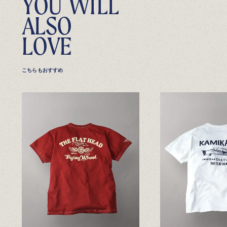
Y
O
U
W
I
L
L
A
L
S
O
L
O
V
E
こちらもおすすめ