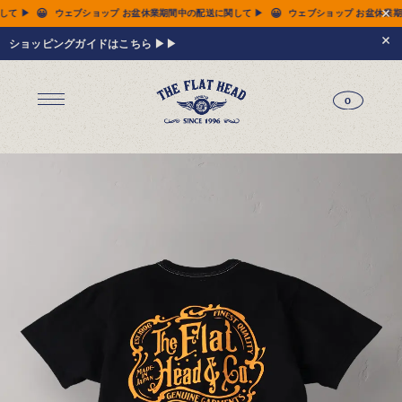
😀
😀
盆休業期間中の配送に関して ▶
ウェブショップ お盆休業期間中の配送に関して ▶
ウ
ショッピングガイドはこちら ▶▶
0
ジーンズ
Tシャツ
レザーウェア
新作アイテム
トップス
すべてのトップス
シャツ
スウェット
サーマル
アウター
パンツ
フットウェア
財布 & 革小物
シルバージュエリー
グッズ
MIWA KOMATSU
ウェブ限定
アーカイブ
レザーウェア
14.5oz ジーンズ FN-3005（レギュラーストレート）
14.5oz ジーンズ FN-D109（左綾ジンバブエコットン タイトテーパード）
14.5oz デニムジャケット - 50s モデル -
新作アイテム
トップス
シャツ
スウェット
サーマル
アウター
ジャケット
コート
ベスト
パンツ
フットウェア
財布 & 革小物
財布・カードケース
ベルト
アクセサリー
シルバージュエリー
グッズ
HARDBIRD
MIWA KOMATSU
ウェブ限定
アーカイブ
Tシャツ（arc）
レザーウェア（arc）
トップス（arc）
アウター（arc）
パンツ（arc）
財布 & 革小物（arc）
グッズ（arc）
すべてのアイテム