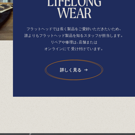
L
I
F
E
L
O
N
G
W
E
A
R
フラットヘッドでは長く製品を
ご愛好いただきたいため、
誰よりもフラットヘッド製品を
知るスタッフが担当します。
リペアや修理は、店舗または
オンラインにて
受け付けています。
詳しく見る