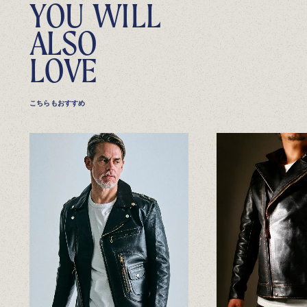
Y
O
U
W
I
L
L
A
L
S
O
L
O
V
E
こちらもおすすめ