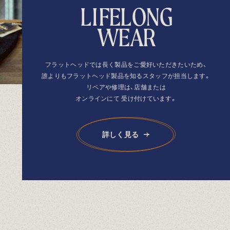
L
I
F
E
L
O
N
G
W
E
A
R
フラットヘッドでは長く製品を
ご愛好いただきたいため、
誰よりもフラットヘッド製品を
知るスタッフが担当します。
リペアや修理は、店舗または
オンラインにて
受け付けています。
詳しく見る