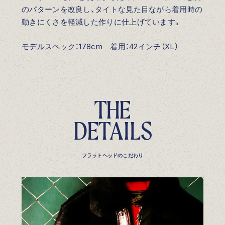
のパターンを改良し、タイトな見た目ながら着用時の
動きにくさを軽減した作りに仕上げています。
モデルスペック：178cm 着用：42インチ（XL）
T
H
E
D
E
T
A
I
L
S
フラットヘッドのこだわり