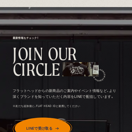
最新情報をチェック！
J
O
I
N
O
U
R
C
I
R
C
L
E
フラットヘッドからの新商品のご案内やイベント情報など、より
深くブランドを知っていただく内容をLINEで配信しています。
※友だち追加後に、FLAT HEAD IDと連携してください
LINEで受け取る