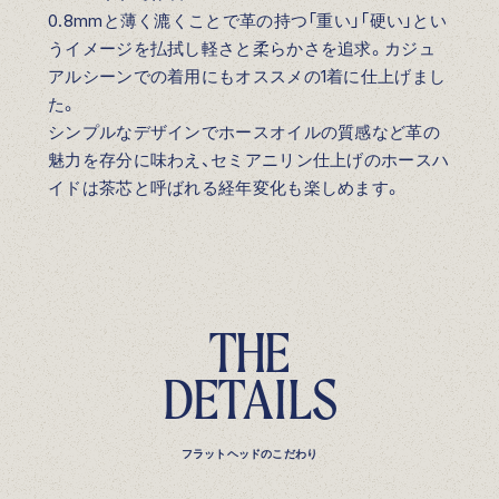
0.8mmと薄く漉くことで革の持つ「重い」「硬い」とい
うイメージを払拭し軽さと柔らかさを追求。カジュ
アルシーンでの着用にもオススメの1着に仕上げまし
た。
シンプルなデザインでホースオイルの質感など革の
魅力を存分に味わえ、セミアニリン仕上げのホースハ
イドは茶芯と呼ばれる経年変化も楽しめます。
T
H
E
D
E
T
A
I
L
S
フラットヘッドのこだわり