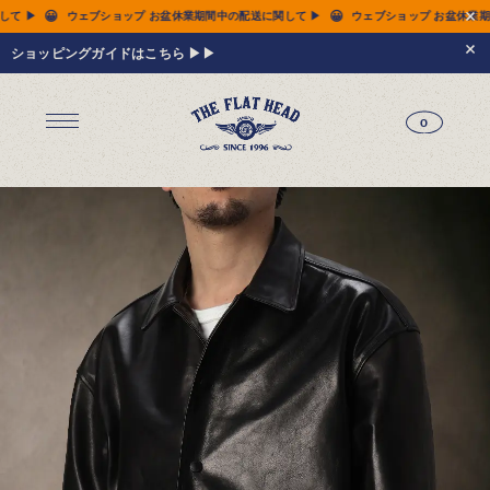
😀
😀
業期間中の配送に関して ▶
ウェブショップ お盆休業期間中の配送に関して ▶
ウェブ
ショッピングガイドはこちら ▶▶
0
ジーンズ
Tシャツ
レザーウェア
新作アイテム
トップス
すべてのトップス
シャツ
スウェット
サーマル
アウター
パンツ
フットウェア
財布 & 革小物
シルバージュエリー
グッズ
MIWA KOMATSU
ウェブ限定
アーカイブ
レザーウェア
14.5oz ジーンズ FN-3005（レギュラーストレート）
14.5oz ジーンズ FN-D109（左綾ジンバブエコットン タイトテーパード）
14.5oz デニムジャケット - 50s モデル -
新作アイテム
トップス
シャツ
スウェット
サーマル
アウター
ジャケット
コート
ベスト
パンツ
フットウェア
財布 & 革小物
財布・カードケース
ベルト
アクセサリー
シルバージュエリー
グッズ
HARDBIRD
MIWA KOMATSU
ウェブ限定
アーカイブ
Tシャツ（arc）
レザーウェア（arc）
トップス（arc）
アウター（arc）
パンツ（arc）
財布 & 革小物（arc）
グッズ（arc）
すべてのアイテム