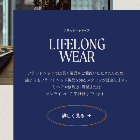
フラットヘッドケア
L
I
F
E
L
O
N
G
W
E
A
R
フラットヘッドでは長く製品を
ご愛好いただきたいため、
誰よりもフラットヘッド製品を
知るスタッフが担当します。
リペアや修理は、店舗または
オンラインにて
受け付けています。
詳しく見る