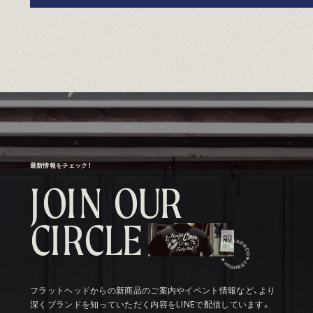
最新情報をチェック！
J
O
I
N
O
U
R
C
I
R
C
L
E
フラットヘッドからの新商品のご案内やイベント情報など、より
深くブランドを知っていただく内容をLINEで配信しています。