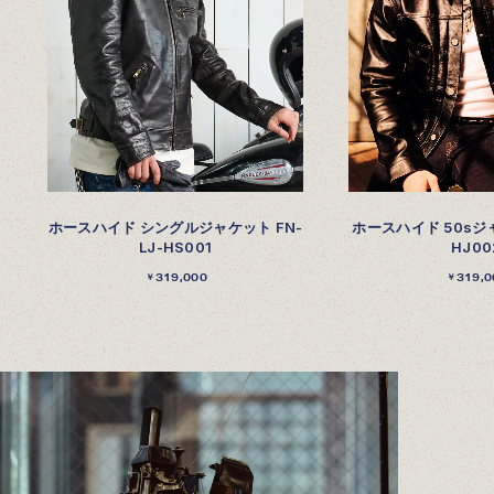
ホースハイド シングルジャケット FN-
ホースハイド 50sジャ
LJ-HS001
HJ00
319,000
319,0
￥
￥