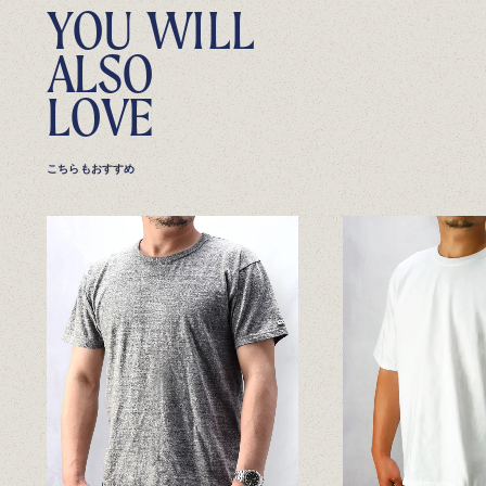
Y
O
U
W
I
L
L
A
L
S
O
L
O
V
E
こちらもおすすめ