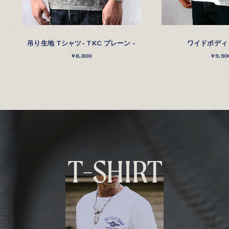
吊り生地 Tシャツ- TKC プレーン -
ワイドボディ
￥8,800
￥9,90
T
-
S
H
I
R
T