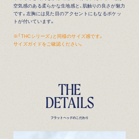
空気感のある柔らかな生地感と、肌触りの良さが魅力
です。左胸には見た目のアクセントにもなるポケッ
トが付いています。
※「THCシリーズ」と同様のサイズ感です。
サイズガイドをご確認ください。
T
H
E
D
E
T
A
I
L
S
フラットヘッドのこだわり