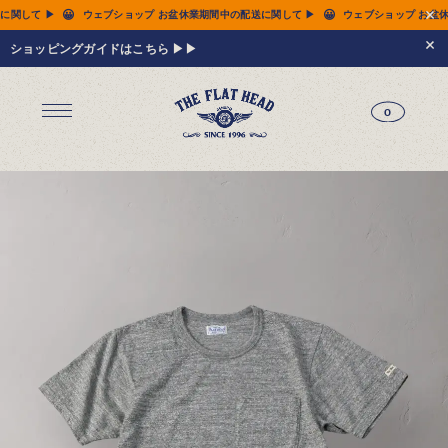
😀
😀
期間中の配送に関して ▶
ウェブショップ お盆休業期間中の配送に関して ▶
ウェブシ
ショッピングガイドはこちら ▶▶
0
ジーンズ
Tシャツ
レザーウェア
新作アイテム
トップス
すべてのトップス
シャツ
スウェット
サーマル
アウター
パンツ
フットウェア
財布 & 革小物
シルバージュエリー
グッズ
MIWA KOMATSU
ウェブ限定
アーカイブ
レザーウェア
14.5oz ジーンズ FN-3005（レギュラーストレート）
14.5oz ジーンズ FN-D109（左綾ジンバブエコットン タイトテーパード）
14.5oz デニムジャケット - 50s モデル -
新作アイテム
トップス
シャツ
スウェット
サーマル
アウター
ジャケット
コート
ベスト
パンツ
フットウェア
財布 & 革小物
財布・カードケース
ベルト
アクセサリー
シルバージュエリー
グッズ
HARDBIRD
MIWA KOMATSU
ウェブ限定
アーカイブ
Tシャツ（arc）
レザーウェア（arc）
トップス（arc）
アウター（arc）
パンツ（arc）
財布 & 革小物（arc）
グッズ（arc）
すべてのアイテム