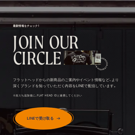
最新情報をチェック！
J
O
I
N
O
U
R
C
I
R
C
L
E
フラットヘッドからの新商品のご案内やイベント情報など、より
深くブランドを知っていただく内容をLINEで配信しています。
※友だち追加後に、FLAT HEAD IDと連携してください
LINEで受け取る