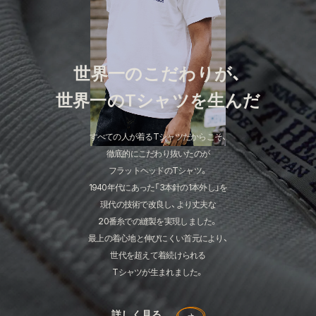
世界一のこだわりが、
世界一のTシャツを生んだ
すべての人が着るTシャツだからこそ、
徹底的にこだわり抜いたのが
フラットヘッドのTシャツ。
1940年代にあった「3本針の1本外し」を
現代の技術で改良し、より丈夫な
20番糸での縫製を実現しました。
最上の着心地と伸びにくい首元により、
世代を超えて着続けられる
Tシャツが生まれました。
詳しく見る