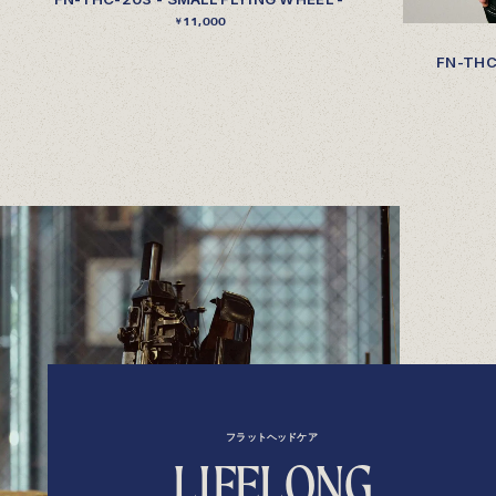
11,000
￥
FN-THC
フラットヘッドケア
L
I
F
E
L
O
N
G