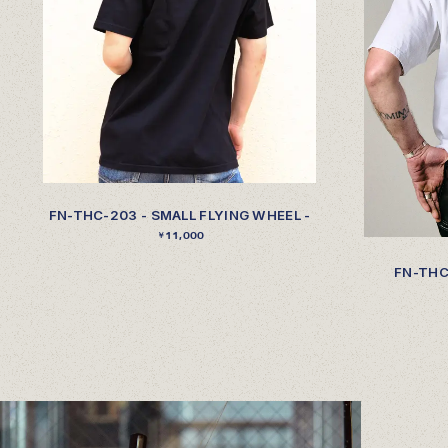
FN-THC-203 - SMALL FLYING WHEEL -
11,000
￥
FN-THC