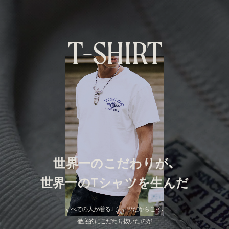
T
-
S
H
I
R
T
世界一のこだわりが、
世界一のTシャツを生んだ
すべての人が着るTシャツだからこそ、
徹底的にこだわり抜いたのが