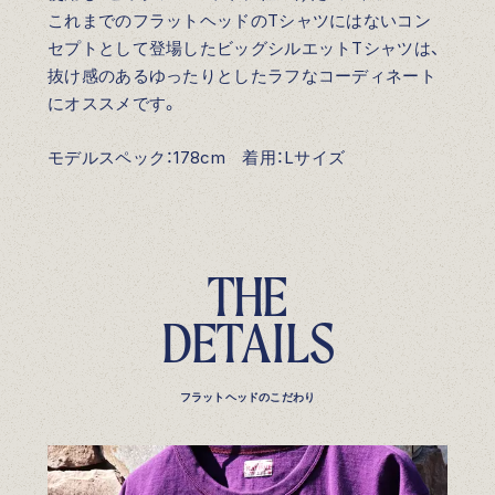
これまでのフラットヘッドのTシャツにはないコン
セプトとして登場したビッグシルエットTシャツは、
抜け感のあるゆったりとしたラフなコーディネート
にオススメです。
モデルスペック：178cm 着用：Lサイズ
T
H
E
D
E
T
A
I
L
S
フラットヘッドのこだわり