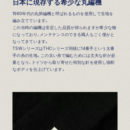
日本に現存する希少な丸編機
1960年代の丸胴編機と呼ばれるものを使用して生地を
編み立てています。
この当時の編機は安定した品質が得られますが希少な物
になっており、メンテナンスのできる職人もごく僅かと
なってきています。
TSWシリーズはTHCシリーズ同様に14番手という太番
手の糸の生地。この太い糸で編むためには丈夫な針が必
要となり、ドイツから取り寄せた特別な針を使用し強靭
なボディを仕上げています。