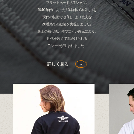
フラットヘッドのTシャツ。
1940年代にあった「3本針の1本外し」を
現代の技術で改良し、より丈夫な
20番糸での縫製を実現しました。
最上の着心地と伸びにくい首元により、
世代を超えて着続けられる
Tシャツが生まれました。
詳しく見る