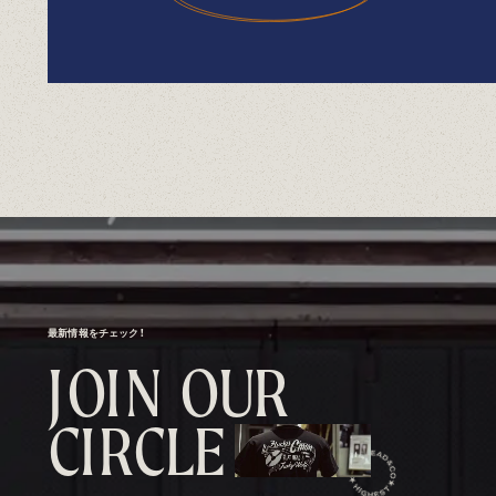
最新情報をチェック！
J
O
I
N
O
U
R
C
I
R
C
L
E