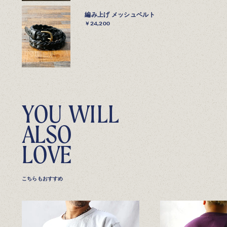
編み上げ メッシュベルト
￥24,200
Y
O
U
W
I
L
L
A
L
S
O
L
O
V
E
こちらもおすすめ