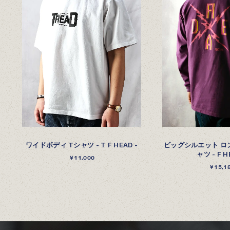
ワイドボディ Tシャツ - T F HEAD -
ビッグシルエット ロ
ャツ - F H
￥11,000
￥15,1