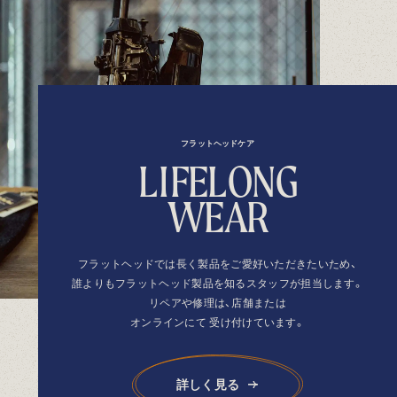
フラットヘッドケア
L
I
F
E
L
O
N
G
W
E
A
R
フラットヘッドでは長く製品を
ご愛好いただきたいため、
誰よりもフラットヘッド製品を
知るスタッフが担当します。
リペアや修理は、店舗または
オンラインにて
受け付けています。
詳しく見る