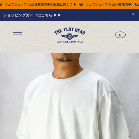
😀
😀
て ▶
ウェブショップ お盆休業期間中の配送に関して ▶
ウェブショップ お盆休業期
ショッピングガイドはこちら ▶▶
0
ジーンズ
Tシャツ
レザーウェア
新作アイテム
トップス
すべてのトップス
シャツ
スウェット
サーマル
アウター
パンツ
フットウェア
財布 & 革小物
シルバージュエリー
グッズ
MIWA KOMATSU
ウェブ限定
アーカイブ
レザーウェア
14.5oz ジーンズ FN-3005（レギュラーストレート）
14.5oz ジーンズ FN-D109（左綾ジンバブエコットン タイトテーパード）
14.5oz デニムジャケット - 50s モデル -
新作アイテム
トップス
シャツ
スウェット
サーマル
アウター
ジャケット
コート
ベスト
パンツ
フットウェア
財布 & 革小物
財布・カードケース
ベルト
アクセサリー
シルバージュエリー
グッズ
HARDBIRD
MIWA KOMATSU
ウェブ限定
アーカイブ
Tシャツ（arc）
レザーウェア（arc）
トップス（arc）
アウター（arc）
パンツ（arc）
財布 & 革小物（arc）
グッズ（arc）
すべてのアイテム