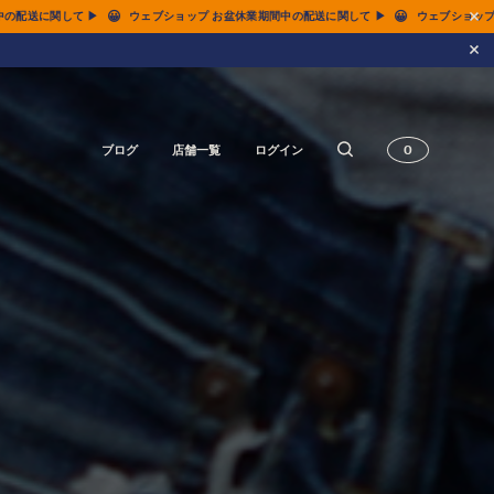
😀
😀
間中の配送に関して ▶
ウェブショップ お盆休業期間中の配送に関して ▶
ウェブショッ
ブログ
店舗一覧
ログイン
0
14.5oz ジーンズ FN-3005（レギュラーストレート）
14.5oz ジーンズ FN-D109（左綾ジンバブエコットン タイトテーパード）
14.5oz デニムジャケット - 50s モデル -