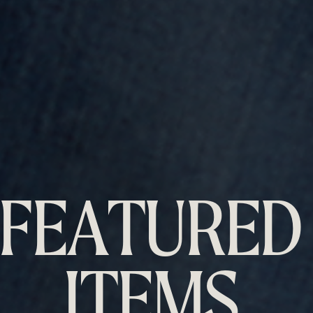
F
E
A
T
U
R
E
D
I
T
E
M
S