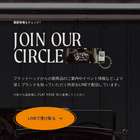
最新情報をチェック！
J
O
I
N
O
U
R
C
I
R
C
L
E
フラットヘッドからの新商品のご案内やイベント情報など、より
深くブランドを知っていただく内容をLINEで配信しています。
※友だち追加後に、FLAT HEAD IDと連携してください
LINEで受け取る