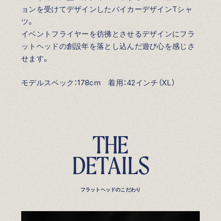
ョンを受けてデザインしたバイカーデザインTシャ
ツ。
イベントフライヤーを彷彿とさせるデザインにフラ
ットヘッドの創設年を落とし込んだ遊び心を感じさ
せます。
モデルスペック：178cm 着用：42インチ（XL）
T
H
E
D
E
T
A
I
L
S
フラットヘッドのこだわり