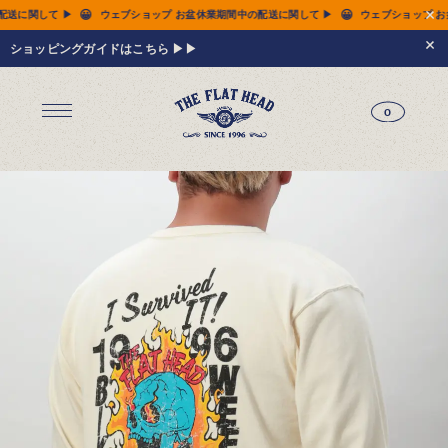
😀
ショップ お盆休業期間中の配送に関して ▶
ウェブショップ お盆休業期間中の配送に関して 
ショッピングガイドはこちら ▶▶
0
ジーンズ
Tシャツ
レザーウェア
新作アイテム
トップス
すべてのトップス
シャツ
スウェット
サーマル
アウター
パンツ
フットウェア
財布 & 革小物
シルバージュエリー
グッズ
MIWA KOMATSU
ウェブ限定
アーカイブ
レザーウェア
14.5oz ジーンズ FN-3005（レギュラーストレート）
14.5oz ジーンズ FN-D109（左綾ジンバブエコットン タイトテーパード）
14.5oz デニムジャケット - 50s モデル -
新作アイテム
トップス
シャツ
スウェット
サーマル
アウター
ジャケット
コート
ベスト
パンツ
フットウェア
財布 & 革小物
財布・カードケース
ベルト
アクセサリー
シルバージュエリー
グッズ
HARDBIRD
MIWA KOMATSU
ウェブ限定
アーカイブ
Tシャツ（arc）
レザーウェア（arc）
トップス（arc）
アウター（arc）
パンツ（arc）
財布 & 革小物（arc）
グッズ（arc）
すべてのアイテム