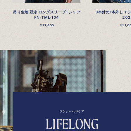
吊り生地 双糸 ロングスリーブTシャツ
3本針の1本外し Tシャ
FN-TML-104
202
17,600
11,0
￥
￥
フラットヘッドケア
L
I
F
E
L
O
N
G