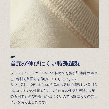
.02
首元が伸びにくい特殊縫製
フラットヘッドのTシャツの特徴でもある「3本針の1本外
し」縫製で首回りを伸びにくくしています。
リブに2本、ボディに1本の計3本の綿糸で縫製した首回り
は、コットンの性質を利用して首元の伸びを軽減。長年
の着用でも伸びや撚れが出にくいのでお気に入りのデザ
インを長く楽しめます。