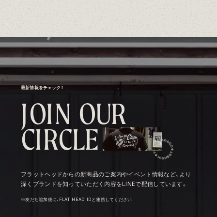
最新情報をチェック！
J
O
I
N
O
U
R
C
I
R
C
L
E
フラットヘッドからの新商品のご案内やイベント情報など、より
深くブランドを知っていただく内容をLINEで配信しています。
※友だち追加後に、FLAT HEAD IDと連携してください