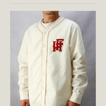
14.5oz ジーンズ FN-3005（レギュラーストレート）
14.5oz ジーンズ FN-D109（左綾ジンバブエコットン タイトテーパード）
14.5oz デニムジャケット - 50s モデル -