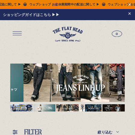
😀
😀
の配送に関して ▶
ウェブショップ お盆休業期間中の配送に関して ▶
ウェブショップ
ショッピングガイドはこちら ▶▶
0
ジーンズ
Tシャツ
レザーウェア
新作アイテム
トップス
すべてのトップス
シャツ
スウェット
サーマル
アウター
パンツ
フットウェア
財布 & 革小物
シルバージュエリー
グッズ
MIWA KOMATSU
ウェブ限定
アーカイブ
レザーウェア
14.5oz ジーンズ FN-3005（レギュラーストレート）
14.5oz ジーンズ FN-D109（左綾ジンバブエコットン タイトテーパード）
14.5oz デニムジャケット - 50s モデル -
新作アイテム
トップス
シャツ
スウェット
サーマル
アウター
ジャケット
コート
ベスト
パンツ
フットウェア
財布 & 革小物
財布・カードケース
ベルト
アクセサリー
シルバージュエリー
グッズ
HARDBIRD
MIWA KOMATSU
ウェブ限定
アーカイブ
Tシャツ（arc）
レザーウェア（arc）
トップス（arc）
アウター（arc）
パンツ（arc）
財布 & 革小物（arc）
グッズ（arc）
すべてのアイテム
FILTER
絞り込む