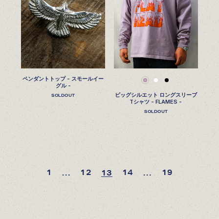
ペンダントトップ - スモールイー
グル -
ビッグシルエット ロングスリーブ
SOLDOUT
Tシャツ - FLAMES -
SOLDOUT
1
12
14
19
13
…
…