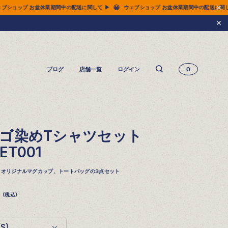
😀
😀
 ▶
ウェブショップ お盆休業期間中の配送に関して ▶
ウェブショップ お盆休業期間中
ブログ
店舗一覧
ログイン
0
14.5oz ジーンズ FN-3005（レギュラーストレート）
14.5oz ジーンズ FN-D109（左綾ジンバブエコットン タイトテーパード）
14.5oz デニムジャケット - 50s モデル -
ゴ染めTシャツセット
ET001
、オリジナルマグカップ、トートバッグの3点セット
（税込）