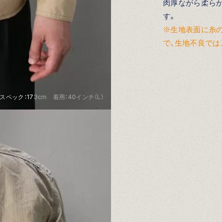
肉厚ながら柔ら
す。
※生地表面に糸
で、生地不良では
スペック：173cm 着用：40インチ（L）