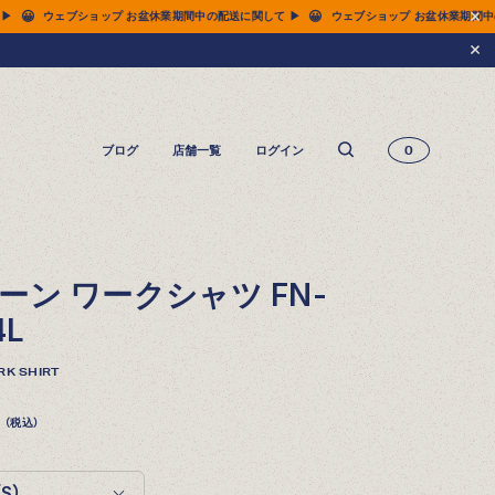
😀
😀
送に関して ▶
ウェブショップ お盆休業期間中の配送に関して ▶
ウェブショップ お
ブログ
店舗一覧
ログイン
0
14.5oz ジーンズ FN-3005（レギュラーストレート）
14.5oz ジーンズ FN-D109（左綾ジンバブエコットン タイトテーパード）
14.5oz デニムジャケット - 50s モデル -
ーン ワークシャツ FN-
4L
K SHIRT
（税込）