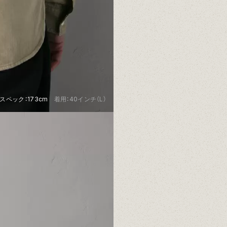
スペック：173cm 着用：40インチ（L）