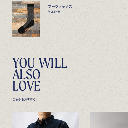
ブーツソックス
￥2,640
Y
O
U
W
I
L
L
A
L
S
O
L
O
V
E
こちらもおすすめ