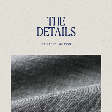
T
H
E
D
E
T
A
I
L
S
フラットヘッドのこだわり