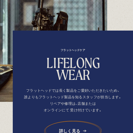
フラットヘッドケア
L
I
F
E
L
O
N
G
W
E
A
R
フラットヘッドでは長く製品を
ご愛好いただきたいため、
誰よりもフラットヘッド製品を
知るスタッフが担当します。
リペアや修理は、店舗または
オンラインにて
受け付けています。
詳しく見る