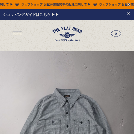
😀
😀
業期間中の配送に関して ▶
ウェブショップ お盆休業期間中の配送に関して ▶
ウェブ
ショッピングガイドはこちら ▶▶
0
ジーンズ
Tシャツ
レザーウェア
新作アイテム
トップス
すべてのトップス
シャツ
スウェット
サーマル
アウター
パンツ
フットウェア
財布 & 革小物
シルバージュエリー
グッズ
MIWA KOMATSU
ウェブ限定
アーカイブ
レザーウェア
14.5oz ジーンズ FN-3005（レギュラーストレート）
14.5oz ジーンズ FN-D109（左綾ジンバブエコットン タイトテーパード）
14.5oz デニムジャケット - 50s モデル -
新作アイテム
トップス
シャツ
スウェット
サーマル
アウター
ジャケット
コート
ベスト
パンツ
フットウェア
財布 & 革小物
財布・カードケース
ベルト
アクセサリー
シルバージュエリー
グッズ
HARDBIRD
MIWA KOMATSU
ウェブ限定
アーカイブ
Tシャツ（arc）
レザーウェア（arc）
トップス（arc）
アウター（arc）
パンツ（arc）
財布 & 革小物（arc）
グッズ（arc）
すべてのアイテム