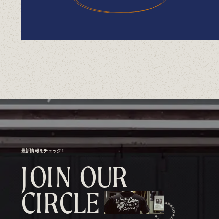
最新情報をチェック！
J
O
I
N
O
U
R
C
I
R
C
L
E