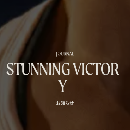
J
O
U
R
N
A
L
S
T
U
N
N
I
N
G
V
I
C
T
O
R
Y
お知らせ