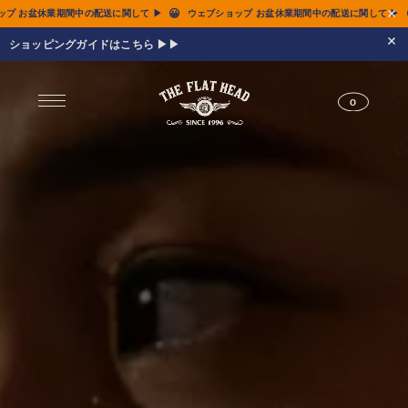
😀
😀
中の配送に関して ▶
ウェブショップ お盆休業期間中の配送に関して ▶
ウェブショップ
ショッピングガイドはこちら ▶▶
0
ジーンズ
Tシャツ
レザーウェア
新作アイテム
トップス
すべてのトップス
シャツ
スウェット
サーマル
アウター
パンツ
フットウェア
財布 & 革小物
シルバージュエリー
グッズ
MIWA KOMATSU
ウェブ限定
アーカイブ
レザーウェア
14.5oz ジーンズ FN-3005（レギュラーストレート）
14.5oz ジーンズ FN-D109（左綾ジンバブエコットン タイトテーパード）
14.5oz デニムジャケット - 50s モデル -
新作アイテム
トップス
シャツ
スウェット
サーマル
アウター
ジャケット
コート
ベスト
パンツ
フットウェア
財布 & 革小物
財布・カードケース
ベルト
アクセサリー
シルバージュエリー
グッズ
HARDBIRD
MIWA KOMATSU
ウェブ限定
アーカイブ
Tシャツ（arc）
レザーウェア（arc）
トップス（arc）
アウター（arc）
パンツ（arc）
財布 & 革小物（arc）
グッズ（arc）
すべてのアイテム