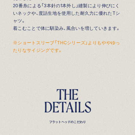
20番糸による「3本針の1本外し」縫製により伸びにく
いネックや、度詰生地を使用した耐久力に優れたTシ
ャツ。
着こむことで体に馴染み、風合いを増していきます。
※ショートスリーブ「THCシリーズ」よりもややゆっ
たりなサイジングです。
T
H
E
D
E
T
A
I
L
S
フラットヘッドのこだわり