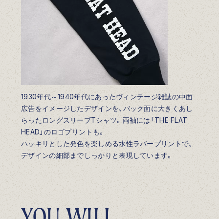
1930年代～1940年代にあったヴィンテージ雑誌の中面
広告をイメージしたデザインを、バック面に大きくあし
らったロングスリーブTシャツ。両袖には「THE FLAT
HEAD」のロゴプリントも。
ハッキリとした発色を楽しめる水性ラバープリントで、
デザインの細部までしっかりと表現しています。
Y
O
U
W
I
L
L