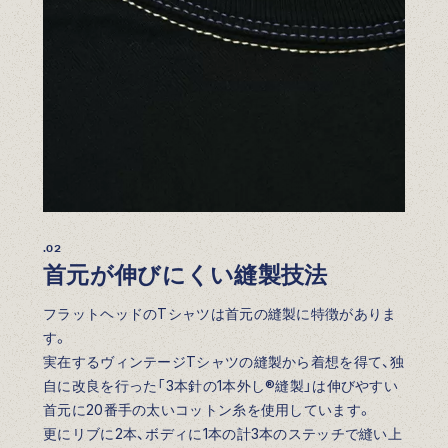
.02
首元が伸びにくい縫製技法
フラットヘッドのTシャツは首元の縫製に特徴がありま
す。
実在するヴィンテージTシャツの縫製から着想を得て、独
自に改良を行った「3本針の1本外し®縫製」は伸びやすい
首元に20番手の太いコットン糸を使用しています。
更にリブに2本、ボディに1本の計3本のステッチで縫い上