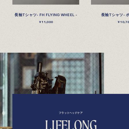
長袖Tシャツ- FH FLYING WHEEL -
長袖Tシャツ- 
￥11,000
￥10,7
フラットヘッドケア
L
I
F
E
L
O
N
G