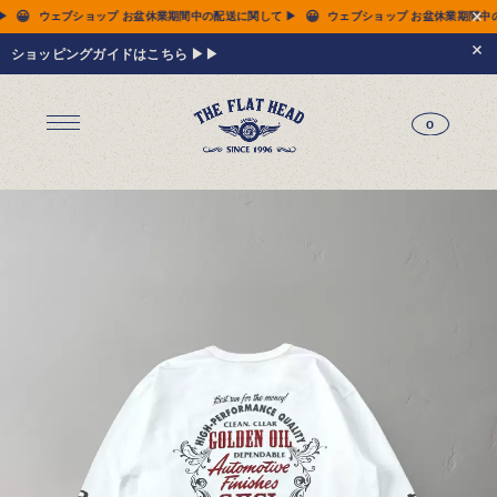
😀
😀
送に関して ▶
ウェブショップ お盆休業期間中の配送に関して ▶
ウェブショップ お盆
ショッピングガイドはこちら ▶▶
0
ジーンズ
Tシャツ
レザーウェア
新作アイテム
トップス
すべてのトップス
シャツ
スウェット
サーマル
アウター
パンツ
フットウェア
財布 & 革小物
シルバージュエリー
グッズ
MIWA KOMATSU
ウェブ限定
アーカイブ
レザーウェア
14.5oz ジーンズ FN-3005（レギュラーストレート）
14.5oz ジーンズ FN-D109（左綾ジンバブエコットン タイトテーパード）
14.5oz デニムジャケット - 50s モデル -
新作アイテム
トップス
シャツ
スウェット
サーマル
アウター
ジャケット
コート
ベスト
パンツ
フットウェア
財布 & 革小物
財布・カードケース
ベルト
アクセサリー
シルバージュエリー
グッズ
HARDBIRD
MIWA KOMATSU
ウェブ限定
アーカイブ
Tシャツ（arc）
レザーウェア（arc）
トップス（arc）
アウター（arc）
パンツ（arc）
財布 & 革小物（arc）
グッズ（arc）
すべてのアイテム