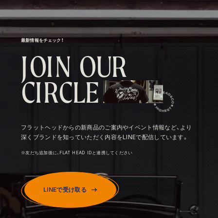
最新情報をチェック！
J
O
I
N
O
U
R
C
I
R
C
L
E
フラットヘッドからの新商品のご案内やイベント情報など、より
深くブランドを知っていただく内容をLINEで配信しています。
※友だち追加後に、FLAT HEAD IDと連携してください
LINEで受け取る