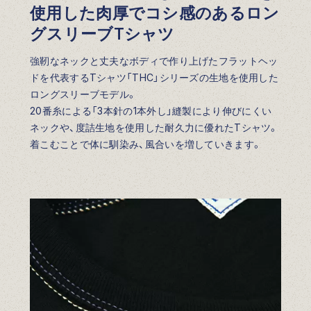
使用した肉厚でコシ感のあるロン
グスリーブTシャツ
強靭なネックと丈夫なボディで作り上げたフラットヘッ
ドを代表するTシャツ「THC」シリーズの生地を使用した
ロングスリーブモデル。
20番糸による「3本針の1本外し」縫製により伸びにくい
ネックや、度詰生地を使用した耐久力に優れたTシャツ。
着こむことで体に馴染み、風合いを増していきます。