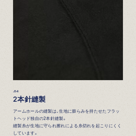
.04
2本針縫製
アームホールの縫製は、生地に膨らみを持たせたフラッ
トヘッド独自の2本針縫製。
縫製糸が生地に守られ擦れによる糸切れを起こりにくく
しています。