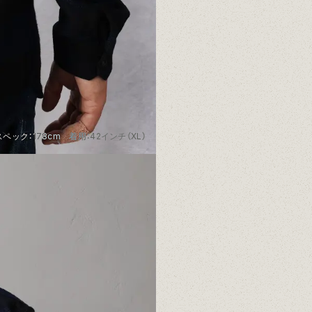
ペック：178cm 着用：42インチ（XL）