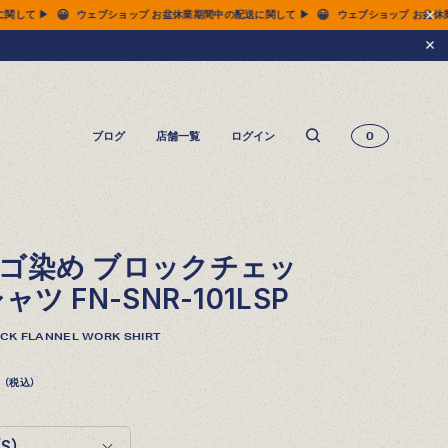
😀
😀
 ▶
ウェブショップ お盆休業期間中の配送に関して ▶
ウェブショップ お盆休業期間中
ブログ
店舗一覧
ログイン
0
14.5oz ジーンズ FN-3005（レギュラーストレート）
14.5oz ジーンズ FN-D109（左綾ジンバブエコットン タイトテーパード）
14.5oz デニムジャケット - 50s モデル -
ゴ染め ブロックチェッ
ツ FN-SNR-101LSP
ECK FLANNEL WORK SHIRT
（税込）