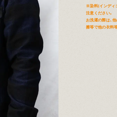
※染料(インディ
注意ください。
お洗濯の際は、他
擦等で他の衣料