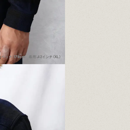
ペック：178cm 着用：42インチ（XL）