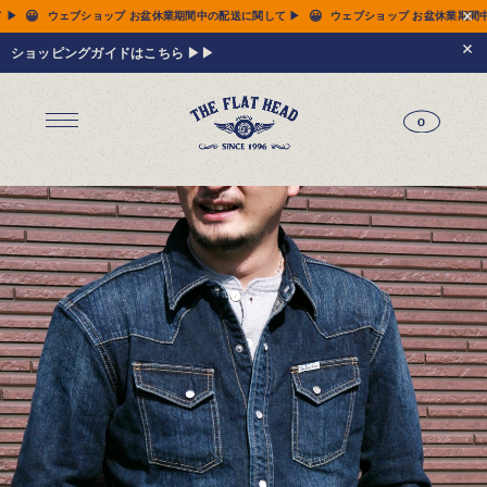
😀
😀
配送に関して ▶
ウェブショップ お盆休業期間中の配送に関して ▶
ウェブショップ お
ショッピングガイドはこちら ▶▶
0
ジーンズ
Tシャツ
レザーウェア
新作アイテム
トップス
すべてのトップス
シャツ
スウェット
サーマル
アウター
パンツ
フットウェア
財布 & 革小物
シルバージュエリー
グッズ
MIWA KOMATSU
ウェブ限定
アーカイブ
レザーウェア
14.5oz ジーンズ FN-3005（レギュラーストレート）
14.5oz ジーンズ FN-D109（左綾ジンバブエコットン タイトテーパード）
14.5oz デニムジャケット - 50s モデル -
新作アイテム
トップス
シャツ
スウェット
サーマル
アウター
ジャケット
コート
ベスト
パンツ
フットウェア
財布 & 革小物
財布・カードケース
ベルト
アクセサリー
シルバージュエリー
グッズ
HARDBIRD
MIWA KOMATSU
ウェブ限定
アーカイブ
Tシャツ（arc）
レザーウェア（arc）
トップス（arc）
アウター（arc）
パンツ（arc）
財布 & 革小物（arc）
グッズ（arc）
すべてのアイテム