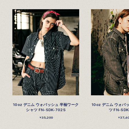
10oz デニム ウォバッシュ 半袖ワーク
10oz デニム ウォ
シャツ FN-SDK-702S
ツ FN-SDK
35,200
37,4
￥
￥