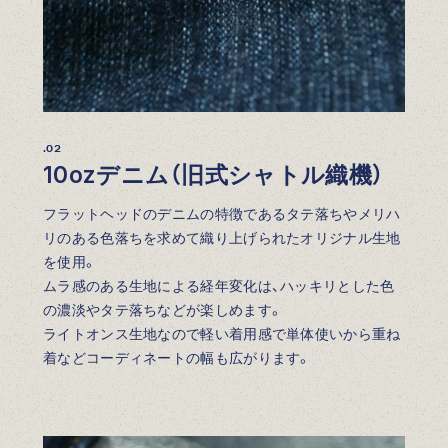
.02
10ozデニム（旧式シャトル織機）
フラットヘッドのデニムの特徴であるタテ落ちやメリハ
リのある色落ちを求めて織り上げられたオリジナル生地
を使用。
ムラ感のある生地による経年変化は、ハッキリとした色
の濃淡やタテ落ちなどが楽しめます。
ライトオンス生地なので軽い着用感で単体使いから重ね
着などコーディネートの幅も広がります。