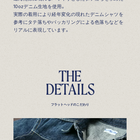
10ozデニム生地を使用。
実際の着用により経年変化の現れたデニムシャツを
参考にタテ落ちやパッカリングによる色落ちなどを
リアルに表現しています。
T
H
E
D
E
T
A
I
L
S
フラットヘッドのこだわり