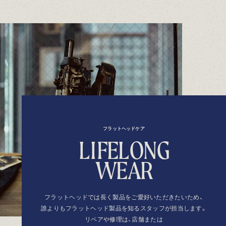
フラットヘッドケア
L
I
F
E
L
O
N
G
W
E
A
R
フラットヘッドでは長く製品を
ご愛好いただきたいため、
誰よりもフラットヘッド製品を
知るスタッフが担当します。
リペアや修理は、店舗または