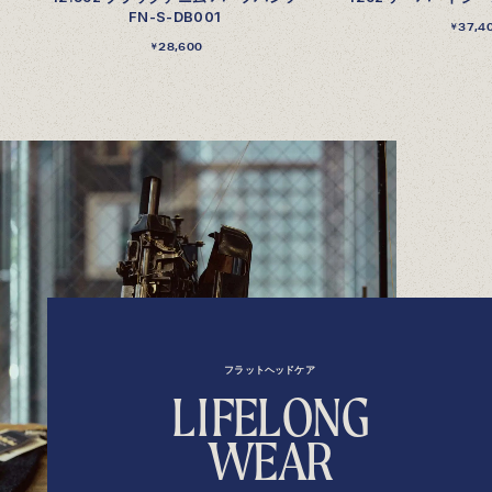
FN-S-DB001
37,4
￥
28,600
￥
フラットヘッドケア
L
I
F
E
L
O
N
G
W
E
A
R