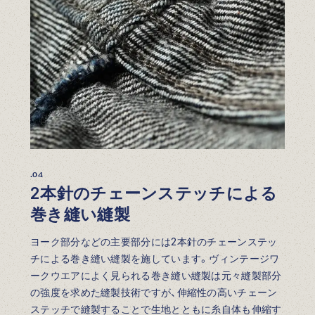
.04
2本針のチェーンステッチによる
巻き縫い縫製
ヨーク部分などの主要部分には2本針のチェーンステッ
チによる巻き縫い縫製を施しています。ヴィンテージワ
ークウエアによく見られる巻き縫い縫製は元々縫製部分
の強度を求めた縫製技術ですが、伸縮性の高いチェーン
ステッチで縫製することで生地とともに糸自体も伸縮す