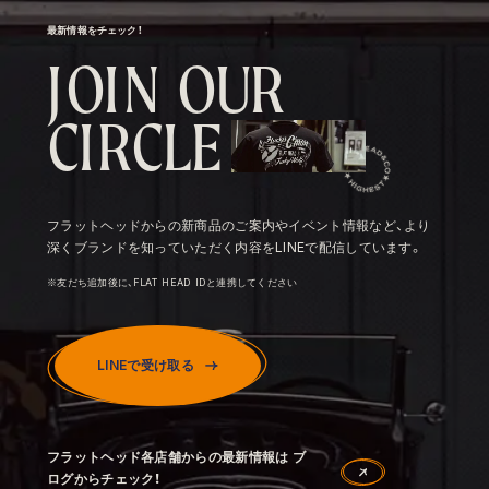
最新情報をチェック！
J
O
I
N
O
U
R
C
I
R
C
L
E
フラットヘッドからの新商品のご案内やイベント情報など、より
深くブランドを知っていただく内容をLINEで配信しています。
※友だち追加後に、FLAT HEAD IDと連携してください
LINEで受け取る
フラットヘッド各店舗からの最新情報は ブ
ログからチェック！