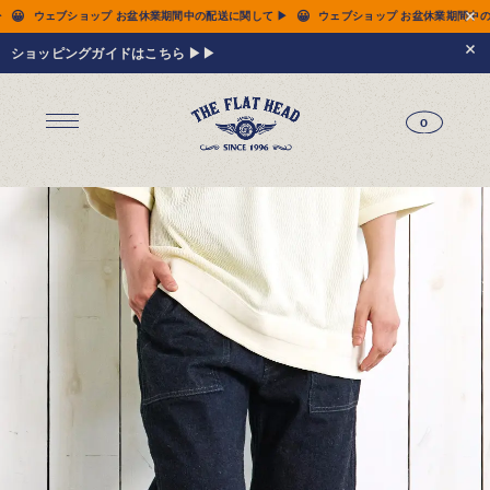
😀
😀
配送に関して ▶
ウェブショップ お盆休業期間中の配送に関して ▶
ウェブショップ 
ショッピングガイドはこちら ▶▶
0
ジーンズ
Tシャツ
レザーウェア
新作アイテム
トップス
すべてのトップス
シャツ
スウェット
サーマル
アウター
パンツ
フットウェア
財布 & 革小物
シルバージュエリー
グッズ
MIWA KOMATSU
ウェブ限定
アーカイブ
レザーウェア
14.5oz ジーンズ FN-3005（レギュラーストレート）
14.5oz ジーンズ FN-D109（左綾ジンバブエコットン タイトテーパード）
14.5oz デニムジャケット - 50s モデル -
新作アイテム
トップス
シャツ
スウェット
サーマル
アウター
ジャケット
コート
ベスト
パンツ
フットウェア
財布 & 革小物
財布・カードケース
ベルト
アクセサリー
シルバージュエリー
グッズ
HARDBIRD
MIWA KOMATSU
ウェブ限定
アーカイブ
Tシャツ（arc）
レザーウェア（arc）
トップス（arc）
アウター（arc）
パンツ（arc）
財布 & 革小物（arc）
グッズ（arc）
すべてのアイテム