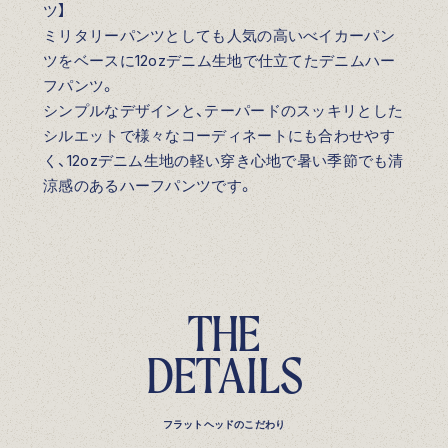
ツ】
ミリタリーパンツとしても人気の高いべイカーパン
ツをベースに12ozデニム生地で仕立てたデニムハー
フパンツ。
シンプルなデザインと、テーパードのスッキリとした
シルエットで様々なコーディネートにも合わせやす
く、12ozデニム生地の軽い穿き心地で暑い季節でも清
涼感のあるハーフパンツです。
T
H
E
D
E
T
A
I
L
S
フラットヘッドのこだわり