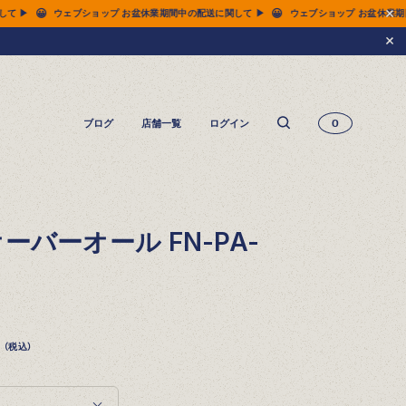
😀
😀
送に関して ▶
ウェブショップ お盆休業期間中の配送に関して ▶
ウェブショップ お盆
ブログ
店舗一覧
ログイン
0
14.5oz ジーンズ FN-3005（レギュラーストレート）
14.5oz ジーンズ FN-D109（左綾ジンバブエコットン タイトテーパード）
14.5oz デニムジャケット - 50s モデル -
ーバーオール FN-PA-
（税込）