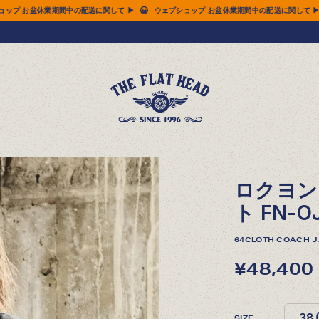
😀
😀
業期間中の配送に関して ▶
ウェブショップ お盆休業期間中の配送に関して ▶
ウェブシ
ロクヨン
ト FN-O
64CLOTH COACH J
¥48,400
SIZE