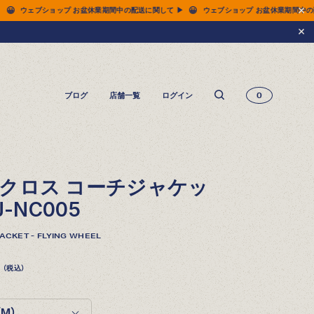
😀
ョップ お盆休業期間中の配送に関して ▶
ウェブショップ お盆休業期間中の配送に関して 
ブログ
店舗一覧
ログイン
0
14.5oz ジーンズ FN-3005（レギュラーストレート）
14.5oz ジーンズ FN-D109（左綾ジンバブエコットン タイトテーパード）
14.5oz デニムジャケット - 50s モデル -
クロス コーチジャケッ
J-NC005
ACKET - FLYING WHEEL
（税込）