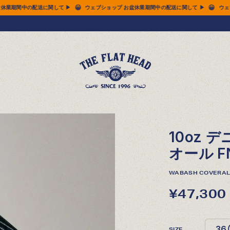
😀
😀
期間中の配送に関して ▶
ウェブショップ お盆休業期間中の配送に関して ▶
ウェブショ
10oz 
オール FN
WABASH COVERAL
¥47,300
SIZE