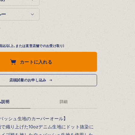
る
円 (税込)以上、または直営店舗でのお受け取り)
カートに入れる
店頭試着のお申し込み
ム説明
詳細
バッシュ生地のカーバーオール】
で織り上げた10ozデニム生地にドット抜染に
ライプ柄を施したウォバッシュ生地を使用した