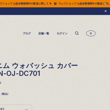
😀
ップ お盆休業期間中の配送に関して ▶
ウェブショップ お盆休業期間中の配送に関して ▶
ブログ
店舗一覧
ログイン
0
14.5oz ジーンズ FN-3005（レギュラーストレート）
14.5oz ジーンズ FN-D109（左綾ジンバブエコットン タイトテーパード）
14.5oz デニムジャケット - 50s モデル -
デニム ウォバッシュ カバー
-OJ-DC701
L
（税込）