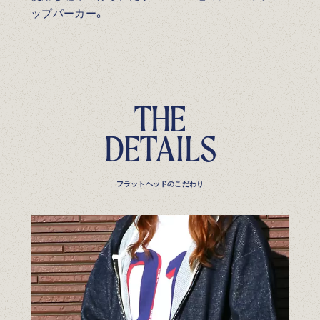
ップパーカー。
T
H
E
D
E
T
A
I
L
S
フラットヘッドのこだわり