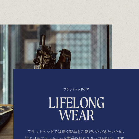
フラットヘッドケア
L
I
F
E
L
O
N
G
W
E
A
R
フラットヘッドでは長く製品を
ご愛好いただきたいため、
誰よりもフラットヘッド製品を
知るスタッフが担当します。