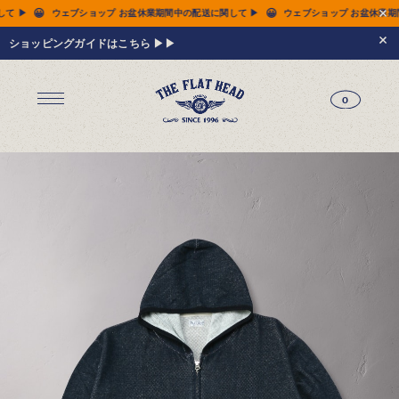
😀
😀
に関して ▶
ウェブショップ お盆休業期間中の配送に関して ▶
ウェブショップ お盆休
ショッピングガイドはこちら ▶▶
0
ジーンズ
Tシャツ
レザーウェア
新作アイテム
トップス
すべてのトップス
シャツ
スウェット
サーマル
アウター
パンツ
フットウェア
財布 & 革小物
シルバージュエリー
グッズ
MIWA KOMATSU
ウェブ限定
アーカイブ
レザーウェア
14.5oz ジーンズ FN-3005（レギュラーストレート）
14.5oz ジーンズ FN-D109（左綾ジンバブエコットン タイトテーパード）
14.5oz デニムジャケット - 50s モデル -
新作アイテム
トップス
シャツ
スウェット
サーマル
アウター
ジャケット
コート
ベスト
パンツ
フットウェア
財布 & 革小物
財布・カードケース
ベルト
アクセサリー
シルバージュエリー
グッズ
HARDBIRD
MIWA KOMATSU
ウェブ限定
アーカイブ
Tシャツ（arc）
レザーウェア（arc）
トップス（arc）
アウター（arc）
パンツ（arc）
財布 & 革小物（arc）
グッズ（arc）
すべてのアイテム