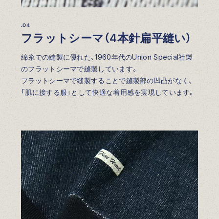
.04
フラットシーマ（4本針扁平縫い）
綿糸での縫製に優れた、1960年代のUnion Special社製
のフラットシーマで縫製しています。
フラットシーマで縫製することで縫製部の凹凸がなく、
「肌に接する服」として快適な着用感を実現しています。