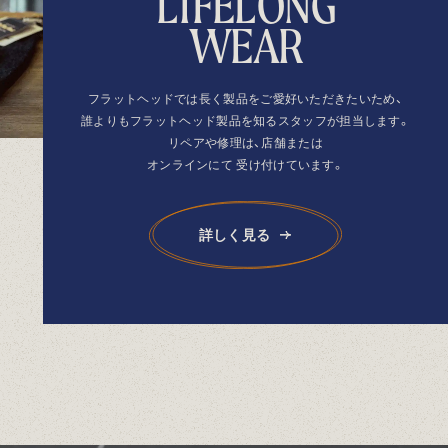
L
I
F
E
L
O
N
G
W
E
A
R
フラットヘッドでは長く製品を
ご愛好いただきたいため、
誰よりもフラットヘッド製品を
知るスタッフが担当します。
リペアや修理は、店舗または
オンラインにて
受け付けています。
詳しく見る