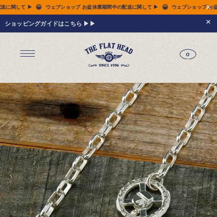
😀
ョップ お盆休業期間中の配送に関して ▶
ウェブショップ お盆休業期間中の配送に関して 
ショッピングガイドはこちら ▶▶
0
ジーンズ
Tシャツ
レザーウェア
新作アイテム
トップス
すべてのトップス
シャツ
スウェット
サーマル
アウター
パンツ
フットウェア
財布 & 革小物
シルバージュエリー
グッズ
MIWA KOMATSU
ウェブ限定
アーカイブ
レザーウェア
14.5oz ジーンズ FN-3005（レギュラーストレート）
14.5oz ジーンズ FN-D109（左綾ジンバブエコットン タイトテーパード）
14.5oz デニムジャケット - 50s モデル -
新作アイテム
トップス
シャツ
スウェット
サーマル
アウター
ジャケット
コート
ベスト
パンツ
フットウェア
財布 & 革小物
財布・カードケース
ベルト
アクセサリー
シルバージュエリー
グッズ
HARDBIRD
MIWA KOMATSU
ウェブ限定
アーカイブ
Tシャツ（arc）
レザーウェア（arc）
トップス（arc）
アウター（arc）
パンツ（arc）
財布 & 革小物（arc）
グッズ（arc）
すべてのアイテム