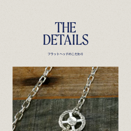
T
H
E
D
E
T
A
I
L
S
フラットヘッドのこだわり