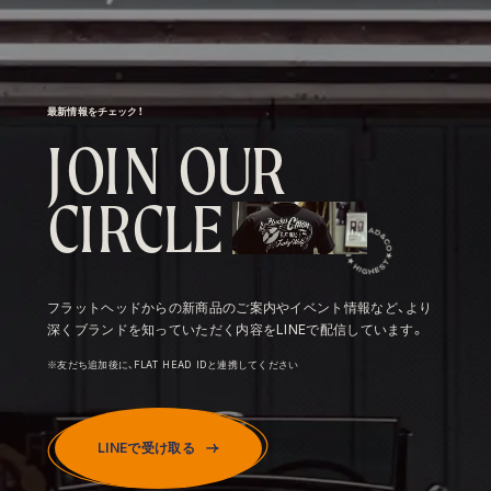
最新情報をチェック！
J
O
I
N
O
U
R
C
I
R
C
L
E
フラットヘッドからの新商品のご案内やイベント情報など、より
深くブランドを知っていただく内容をLINEで配信しています。
※友だち追加後に、FLAT HEAD IDと連携してください
LINEで受け取る