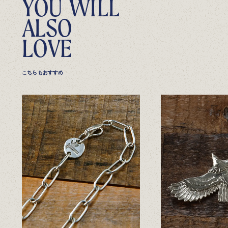
Y
O
U
W
I
L
L
A
L
S
O
L
O
V
E
こちらもおすすめ