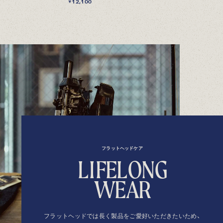
12,100
￥
フラットヘッドケア
L
I
F
E
L
O
N
G
W
E
A
R
フラットヘッドでは長く製品を
ご愛好いただきたいため、