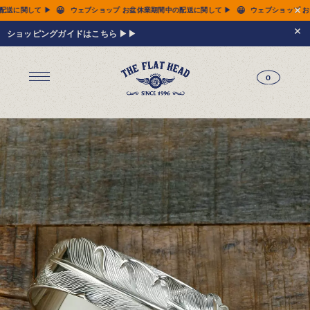
😀
😀
送に関して ▶
ウェブショップ お盆休業期間中の配送に関して ▶
ウェブショップ お盆
ショッピングガイドはこちら ▶▶
0
ジーンズ
Tシャツ
レザーウェア
新作アイテム
トップス
すべてのトップス
シャツ
スウェット
サーマル
アウター
パンツ
フットウェア
財布 & 革小物
シルバージュエリー
グッズ
MIWA KOMATSU
ウェブ限定
アーカイブ
レザーウェア
14.5oz ジーンズ FN-3005（レギュラーストレート）
14.5oz ジーンズ FN-D109（左綾ジンバブエコットン タイトテーパード）
14.5oz デニムジャケット - 50s モデル -
新作アイテム
トップス
シャツ
スウェット
サーマル
アウター
ジャケット
コート
ベスト
パンツ
フットウェア
財布 & 革小物
財布・カードケース
ベルト
アクセサリー
シルバージュエリー
グッズ
HARDBIRD
MIWA KOMATSU
ウェブ限定
アーカイブ
Tシャツ（arc）
レザーウェア（arc）
トップス（arc）
アウター（arc）
パンツ（arc）
財布 & 革小物（arc）
グッズ（arc）
すべてのアイテム