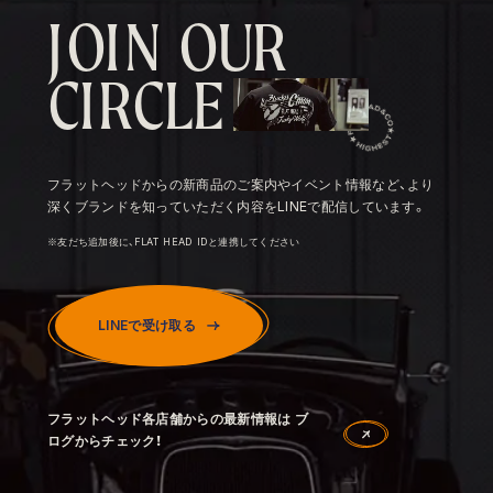
J
O
I
N
O
U
R
C
I
R
C
L
E
フラットヘッドからの新商品のご案内やイベント情報など、より
深くブランドを知っていただく内容をLINEで配信しています。
※友だち追加後に、FLAT HEAD IDと連携してください
LINEで受け取る
フラットヘッド各店舗からの最新情報は ブ
ログからチェック！