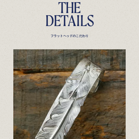
T
H
E
D
E
T
A
I
L
S
フラットヘッドのこだわり