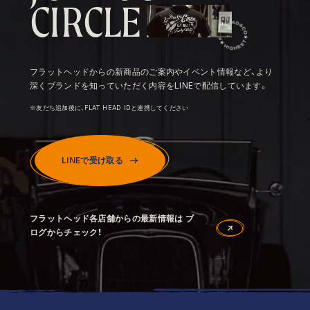
C
I
R
C
L
E
フラットヘッドからの新商品のご案内やイベント情報など、より
深くブランドを知っていただく内容をLINEで配信しています。
※友だち追加後に、FLAT HEAD IDと連携してください
LINEで受け取る
フラットヘッド各店舗からの最新情報は ブ
ログからチェック！