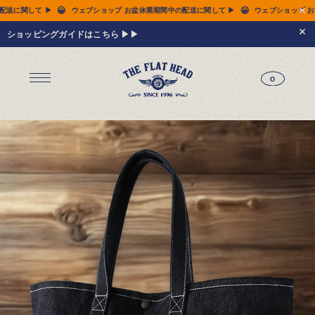
😀
😀
 お盆休業期間中の配送に関して ▶
ウェブショップ お盆休業期間中の配送に関して ▶
ショッピングガイドはこちら ▶▶
0
ジーンズ
Tシャツ
レザーウェア
新作アイテム
トップス
すべてのトップス
シャツ
スウェット
サーマル
アウター
パンツ
フットウェア
財布 & 革小物
シルバージュエリー
グッズ
MIWA KOMATSU
ウェブ限定
アーカイブ
レザーウェア
14.5oz ジーンズ FN-3005（レギュラーストレート）
14.5oz ジーンズ FN-D109（左綾ジンバブエコットン タイトテーパード）
14.5oz デニムジャケット - 50s モデル -
新作アイテム
トップス
シャツ
スウェット
サーマル
アウター
ジャケット
コート
ベスト
パンツ
フットウェア
財布 & 革小物
財布・カードケース
ベルト
アクセサリー
シルバージュエリー
グッズ
HARDBIRD
MIWA KOMATSU
ウェブ限定
アーカイブ
Tシャツ（arc）
レザーウェア（arc）
トップス（arc）
アウター（arc）
パンツ（arc）
財布 & 革小物（arc）
グッズ（arc）
すべてのアイテム