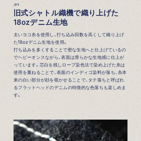
.01
旧式シャトル織機で織り上げた
18ozデニム生地
太いヨコ糸を使用し、打ち込み回数を高くして織り上げ
た18ozデニム生地を使用。
打ち込みを多くすることで密な生地へと仕上げているの
でヘビーオンスながら、表面は滑らかな生地感に仕上が
っています。芯白を残しロープ染色法で染め上げた糸は
使用を重ねることで、表面のインディゴ染料が落ち、糸本
来の白い部分が顔を覗かせることで、タテ落ちと呼ばれ
るフラットヘッドのデニムの特徴的な色落ちも楽しめま
す。