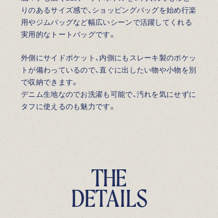
りのあるサイズ感で、ショッピングバッグを始め行楽
用やジムバッグなど幅広いシーンで活躍してくれる
実用的なトートバッグです。
外側にサイドポケット、内側にもスレーキ製のポケッ
トが備わっているので、直ぐに出したい物や小物を別
で収納できます。
デニム生地なのでお洗濯も可能で、汚れを気にせずに
タフに使えるのも魅力です。
T
H
E
D
E
T
A
I
L
S