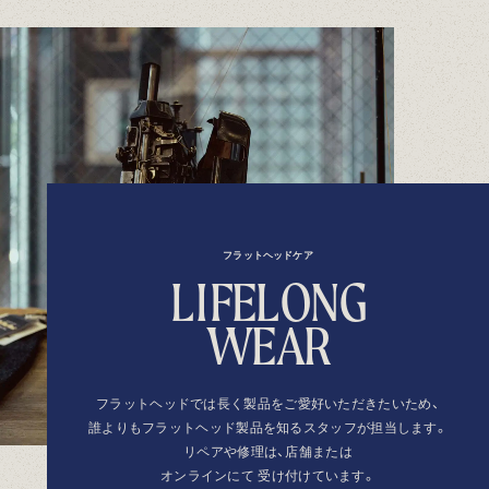
フラットヘッドケア
L
I
F
E
L
O
N
G
W
E
A
R
フラットヘッドでは長く製品を
ご愛好いただきたいため、
誰よりもフラットヘッド製品を
知るスタッフが担当します。
リペアや修理は、店舗または
オンラインにて
受け付けています。