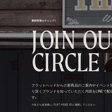
最新情報をチェック！
J
O
I
N
O
U
C
I
R
C
L
E
フラットヘッドからの新商品のご案内やイベント
り深くブランドを知っていただく内容をLINEで配
す。
※友だち追加後に、FLAT HEAD IDと連携してください