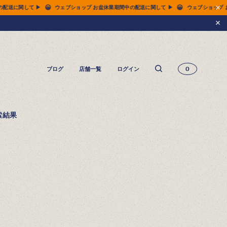
😀

プ お盆休業期間中の配送に関して ▶
ウェブショップ お盆休業期間中の配送に関して ▶
ブログ
店舗一覧
ログイン
0
14.5oz ジーンズ FN-3005（レギュラーストレート）
14.5oz ジーンズ FN-D109（左綾ジンバブエコットン タイトテーパード）
14.5oz デニムジャケット - 50s モデル -
索結果