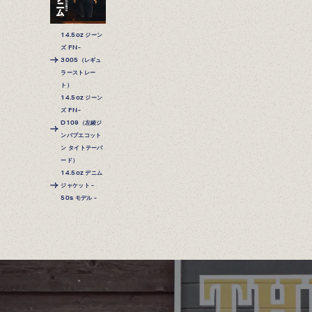
14.5oz ジーン
ズ FN-
3005（レギュ
ラーストレー
ト）
14.5oz ジーン
ズ FN-
D109（左綾ジ
ンバブエコット
ン タイトテーパ
ード）
14.5oz デニム
ジャケット -
50s モデル -