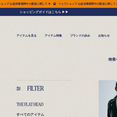
😀
😀
て ▶
ウェブショップ お盆休業期間中の配送に関して ▶
ウェブショップ お盆休業期
ショッピングガイドはこちら ▶▶
アイテムを見る
アイテム特集
ブランドの歩み
お知らせ
検索
FILTER
THE FLAT HEAD
すべてのアイテム